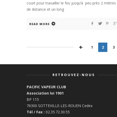
court pour travailler le feu jusqu’à peu près 2 mètres
de distance et un long
READ MORE
1
2
3
RETROUVEZ-NOUS
PACIFIC VAPEUR CLUB
Association loi 1901
BP 115
76300 SOTTEVILLE-LES-ROUEN Cedex
Tél / Fax :
02.35.72.30.55