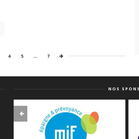
4
5
…
7
NOS SPON