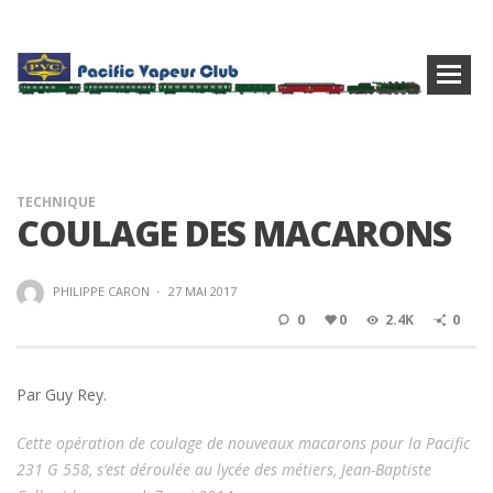
TECHNIQUE
COULAGE DES MACARONS
PHILIPPE CARON
·
27 MAI 2017
0
0
2.4K
0
Par Guy Rey.
Cette opération de coulage de nouveaux macarons pour la Pacific
231 G 558, s’est déroulée au lycée des métiers, Jean-Baptiste