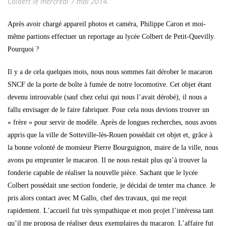
Colbert le mercredi 7 mai 2014.
Après avoir chargé appareil photos et caméra, Philippe Caron et moi-
même partions effectuer un reportage au lycée Colbert de Petit-Quevilly.
Pourquoi ?
Il y a de cela quelques mois, nous nous sommes fait dérober le macaron
SNCF de la porte de boîte à fumée de notre locomotive. Cet objet étant
devenu introuvable (sauf chez celui qui nous l’avait dérobé), il nous a
fallu envisager de le faire fabriquer. Pour cela nous devions trouver un
« frère » pour servir de modèle. Après de longues recherches, nous avons
appris que la ville de Sotteville-lès-Rouen possédait cet objet et, grâce à
la bonne volonté de monsieur Pierre Bourguignon, maire de la ville, nous
avons pu emprunter le macaron. Il ne nous restait plus qu’à trouver la
fonderie capable de réaliser la nouvelle pièce. Sachant que le lycée
Colbert possédait une section fonderie, je décidai de tenter ma chance. Je
pris alors contact avec M Gallo, chef des travaux, qui me reçut
rapidement. L’accueil fut très sympathique et mon projet l’intéressa tant
qu’il me proposa de réaliser deux exemplaires du macaron. L’affaire fut