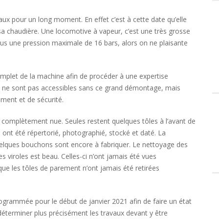
vaux pour un long moment. En effet c’est à cette date qu’elle
 sa chaudière. Une locomotive à vapeur, c’est une très grosse
us une pression maximale de 16 bars, alors on ne plaisante
mplet de la machine afin de procéder à une expertise
i ne sont pas accessibles sans ce grand démontage, mais
ment et de sécurité.
s complètement nue. Seules restent quelques tôles à l’avant de
nt été répertorié, photographié, stocké et daté. La
uelques bouchons sont encore à fabriquer. Le nettoyage des
es viroles est beau. Celles-ci n’ont jamais été vues
ue les tôles de parement n’ont jamais été retirées
ogrammée pour le début de janvier 2021 afin de faire un état
 déterminer plus précisément les travaux devant y être