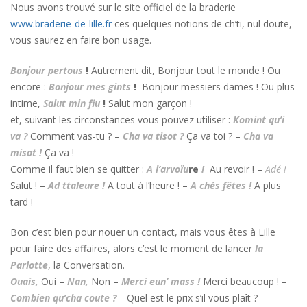
Nous avons trouvé sur le site officiel de la braderie
www.braderie-de-lille.fr
ces quelques notions de ch’ti, nul doute,
vous saurez en faire bon usage.
Bonjour pertous
!
Autrement dit, Bonjour tout le monde ! Ou
encore :
Bonjour mes gints
!
Bonjour messiers dames ! Ou plus
intime,
Salut min fiu
!
Salut mon garçon !
et, suivant les circonstances vous pouvez utiliser :
Komint qu’i
va ?
Comment vas-tu ? –
Cha va tisot ?
Ça va toi ? –
Cha va
misot !
Ça va !
Comme il faut bien se quitter :
A l’arvoïu
re
!
Au revoir ! –
Adé !
Salut ! –
Ad ttaleure !
A tout à l’heure ! –
A chés fêtes !
A plus
tard !
Bon c’est bien pour nouer un contact, mais vous êtes à Lille
pour faire des affaires, alors c’est le moment de lancer
la
Parlotte
, la Conversation.
Ouais,
Oui –
Nan,
Non –
Merci eun’ mass !
Merci beaucoup ! –
Combien qu’cha coute ?
–
Quel est le prix s’il vous plaît ?