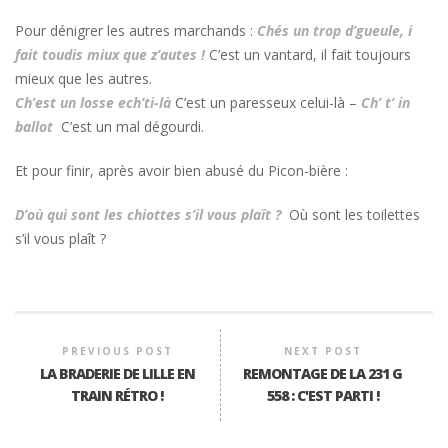
Pour dénigrer les autres marchands :
Chés un trop d’gueule, i
fait toudis miux que z’autes !
C’est un vantard, il fait toujours
mieux que les autres.
Ch’est un losse ech’ti-là
C’est un paresseux celui-là –
Ch’ t’ in
ballot
C’est un mal dégourdi.
Et pour finir, après avoir bien abusé du Picon-bière :
D’où qui sont les chiottes s’il vous plaît ?
Où sont les toilettes
s’il vous plaît ?
PREVIOUS POST
NEXT POST
LA BRADERIE DE LILLE EN
REMONTAGE DE LA 231 G
TRAIN RÉTRO !
558 : C'EST PARTI !