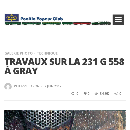
GALERIE PHOTO
TECHNIQUE
TRAVAUX SUR LA 231 G 558
À GRAY
PHILIPPE CARON
·
7 JUIN 2017
0
0
34.9K
0